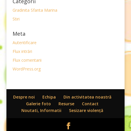
Categorii
Gradinita Sfanta Marina
Stiri
Meta
Autentificare
Flux intrări
Flux comentarii
WordPress.org
Despre noi
Echipa
Din activitatea noastră
Galerie foto
Resurse
Contact
Noutati, Informatii
Sesizare violenţă