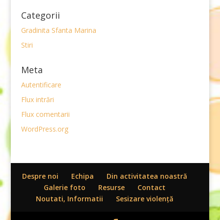
Categorii
Gradinita Sfanta Marina
Stiri
Meta
Autentificare
Flux intrări
Flux comentarii
WordPress.org
Despre noi
Echipa
Din activitatea noastră
Galerie foto
Resurse
Contact
Noutati, Informatii
Sesizare violenţă